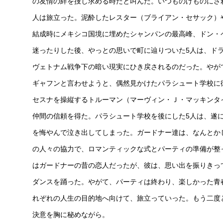
の友情の絆を捜し求める時だと叫んだ。いつものけものにさ
人は旅立った。泥酔したレスター（ブライアン・セサック）
結成時にメキシコ国境に埋めたシャンパンの最高峰、ドン・
迷ったりした後、やっとの思いで町に辿りついた5人は、ド
ヴェトナム戦争下の暗い現実にひき戻されるのだった。やが
ギャフンと言わせようと、偶然見かけたパラシュート学校に
セスナを操縦するトルーマン（マーヴィン・Ｊ・マッキンタ
仲間の信頼を得た。パラシュート学校を後にした5人は、遂
を悔やんで泣き出してしまった。ガードナー達は、なんとか
の人々の協力で、ロマンティックな式とパーティの準備が整
はガードナーの昔の恋人だったが、彼は、思い出を振りきっ
ダンスを踊った。やがて、パーティは終わり、楽しかった青
れぞれの人生の目的地へ向けて、旅立っていった。もう二度
決意を胸に秘めながら。